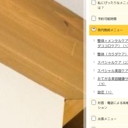
私にぴったりなメニ
は？
予約可能時間
院内施術メニュー
整体＋メンタルケ
ダココロケア）（1
整体（カラダケア）
スペシャルケア（2
スペシャル美容ケア
おてがる美容健康
（3）
設定（1）
対面・電話による各
ション
出張メニュー