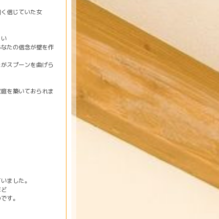
く信じていた女
らい
なたの信念が壁を作
がスプーンを曲げら
庭を築いておられま
ていました。
ほど
のです。