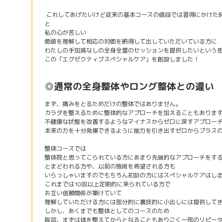
これしてあげたいけど従来の基本コースの値段では習得にかけた
と
私の心が苦しい
価値を理解して相応の対価を納得して出していただいている方に
わたしの手加減なしの全身全霊のセッションを提供したいという
この「エグゼクティブスペシャルケア」を創設しました！
◎通常の全身整体やロング整体との違い
まず、痛みをとるためだけの整体ではありません。
カラダを整えるために整体的なアプローチを加えることもありま
不健康な状態を改善するようなマイナスからゼロに戻すアプロー
本来の力を十分発揮できるように能力を引き出すゼロからプラス
整体コースでは
整体院と思ってこられている方にあまり先端的なアプローチをす
とまどわれる方や、以前の施術を希望される方も
いらっしゃいますのでもちろん初診の方にはスペシャルケアはし
これまでは10回以上定期的に来られている方で
お互い信頼関係が築けていて
理解していただける方には部分的に裏技的に小出しには提供して
しかし、あくまでも整体としてのコースのため
毎回、まずは体を整えてからとなることもありごく一部のリピー