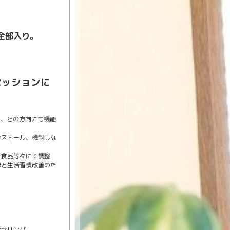
全部入り。
セッションに
し、どの方向にも機能
ンストール、機能しな
・食品等々にて調整
導と生活習慣改善のた
ンセリング