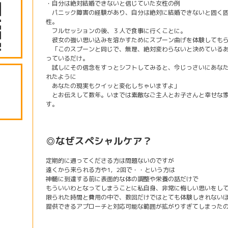
・自分は絶対結婚できないと信じていた女性の例
パニック障害の経験があり、自分は絶対に結婚できないと固く固
性。
フルセッションの後、３人で食事に行くことに。
彼女の強い思い込みを溶かすためにスプーン曲げを体験しても
「このスプーンと同じで、無理、絶対変わらないと決めているあ
っているだけ。
試しにその信念をすっとシフトしてみると、今じっさいにあなた
れたように
あなたの現実もクイッと変化しちゃいますよ」
とお伝えして数年。いまでは素敵なご主人とお子さんと幸せな家
す。
◎なぜスペシャルケア？
定期的に通ってくださる方は問題ないのですが
遠くから来られる方や1，2回で・・という方は
神髄に到達する前に表面的な体の調整や栄養の話だけで
もういいわとなってしまうことに私自身、非常に悔しい思いをし
限られた時間と費用の中で、数回だけではとても体験しきれない
提供できるアプローチと対応可能な範囲が拡がりすぎてしまった