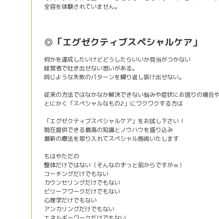
全容を体験されていません。
◎「エグゼクティブスペシャルケア」
何かを達成したいけどどうしたらいいか見当がつかない
経営者で吐き出せない思いがある。
同じような失敗のパターンを繰り返し抜け出せない。
従来の方法ではなかなか解決できない悩みや症状にお困りの場合
とにかく「スペシャルなもの♪」にワクワクする方は
「エグゼクティブスペシャルケア」をお試し下さい！
現在提供できる最高の知識とノウハウを盛り込み
最新の療法を取り入れてスペシャル施術いたします
もはやただの
整体だけではない（そんなのずっと前からですがｗ）
コーチングだけでもない
カウンセリングだけでもない
ビリーフワークだけでもない
心理学だけでもない
アンカリングだけでもない
エネルギーワークだけでもない