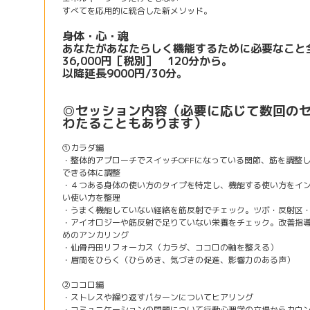
すべてを応用的に統合した新メソッド。
身体・心・魂
あなたがあなたらしく機能するために必要なこと
36,000円［税別］ 120分から。
以降延長9000円/30分。
◎セッション内容（必要に応じて数回の
わたることもあります）
①カラダ編
・整体的アプローチでスイッチOFFになっている関節、筋を調整
できる体に調整
・４つある身体の使い方のタイプを特定し、機能する使い方をイ
い使い方を整理
・うまく機能していない経絡を筋反射でチェック。ツボ・反射区
・アイオロジーや筋反射で足りていない栄養をチェック。改善指
めのアンカリング
・仙骨丹田リフォーカス（カラダ、ココロの軸を整える）
・眉間をひらく（ひらめき、気づきの促進、影響力のある声）
②ココロ編
・ストレスや繰り返すパターンについてヒアリング
・コミュニケーションの問題について行動心理学の立場からカウ