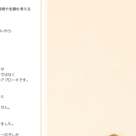
時間や金額を考える
思いから
すが
チではなく
のアプローチです。
ると
ません。
きました。
ターの方しか