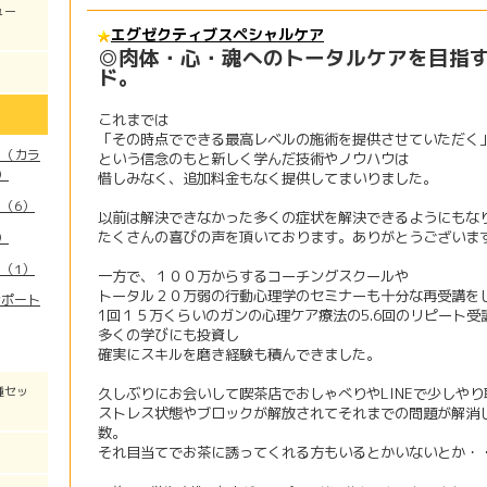
ュー
エグゼクティブスペシャルケア
◎肉体・心・魂へのトータルケアを目指
ド。
これまでは
「その時点でできる最高レベルの施術を提供させていただく
ア（カラ
という信念のもと新しく学んだ技術やノウハウは
）
惜しみなく、追加料金もなく提供してまいりました。
（6）
以前は解決できなかった多くの症状を解決できるようにもな
たくさんの喜びの声を頂いております。ありがとうございま
）
（1）
一方で、１００万からするコーチングスクールや
トータル２０万弱の行動心理学のセミナーも十分な再受講を
サポート
1回１５万くらいのガンの心理ケア療法の5.6回のリピート
多くの学びにも投資し
確実にスキルを磨き経験も積んできました。
種セッ
久しぶりにお会いして喫茶店でおしゃべりやLINEで少しや
ストレス状態やブロックが解放されてそれまでの問題が解消
数。
それ目当てでお茶に誘ってくれる方もいるとかいないとか・・・