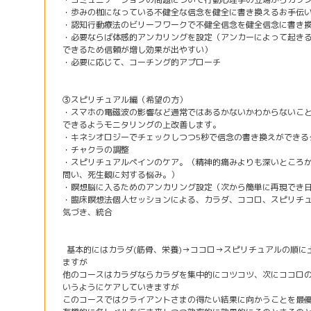
・歩みの枷になっている不健全な信念を健全に書き換えるお手伝
・認知行動療法のビリーフワークで不健全信念を健全信念に書き
・必要ならば体感的アンカリングを設定（アンカーによって起き
できるため信頼が増し効果が出やすい）
・必要に応じて、コーチング的アプローチ
③スピリチュアル編（希望の方）
・スマホの電磁波の影響など通常ではあるかないかわからないこ
できるようモニタリングの上改善します。
・キネシオロジーでチェックしつつ5秒で信念の書き換えができる
・チャクラの調整
・スピリチュアルペインのケア。（精神的痛みよりも深いところ
問い、死生観に対する悩み。）
・瞑想脳に入るためのアンカリング設定（次から簡単に再現でき
・臨床瞑想法個人セッションによる、カラダ、ココロ、スピリチ
気づき、統合
基本的にはカラダ(筋骨、栄養)→ココロ→スピリチュアルの順に
ますが
他のコースはカラダならカラダを集中的にコツコツ、次にココロ
いうようにケアしていきますが
このコースではクライアントさまの得たい結果に向かうことを最