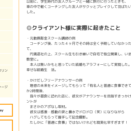
以前に、学生時代の友人グループと一緒に旅行に行ったときも、
車の中で軽くコーチングした友人がサクッとブレイクして羽ばた
した。
◎クライアント様に実際に起きたこと
・元勤務彫金スクール講師の例
コーチング後、たった４ヶ月でその時は全く予期していなかった
て、
円満退社の上、スクール生も引き継いで自宅で独立開業し、いま
教室に。
本人は無いかもと思っていた結婚もアラフォーにして実現した。
幸せな結婚生 活。
セリン
・かけだしフリーアナウンサーの例
理想の未来をイメージしてもらって「有名人と普通に食事できて
ャージ
か2時間後、
我々が昼食に訪れた店に、彼女がアナウンサーを目指すきっかけ
ントが
まさかのアポなし取材。
ay
彼女は感激・感動の涙と鼻水でドロドロ（笑）になりながら
ハグしてもらって握手して記念撮影。
たしかに「普通に食事」ではないけれども現実化早すぎます！