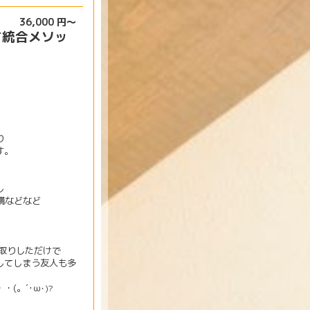
36,000 円～
す統合メソッ
」
り
す。
し
受講などなど
り取りしただけで
してしまう友人も多
(。´･ω
･)?