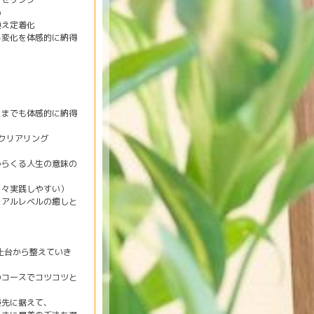
い
換え定着化
る変化を体感的に納得
とまでも体感的に納得
クリアリング
からくる人生の意味の
日々実践しやすい）
ュアルレベルの癒しと
土台から整えていき
のコースでコツコツと
優先に据えて、