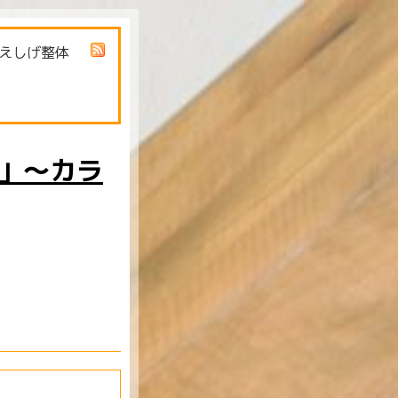
えしげ整体
」～カラ