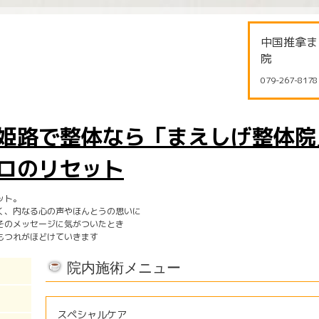
中国推拿ま
院
079-267-8178
姫路で整体なら「まえしげ整体院
ロのリセット
ット。
く、内なる心の声やほんとうの思いに
そのメッセージに気がついたとき
もつれがほどけていきます
院内施術メニュー
スペシャルケア