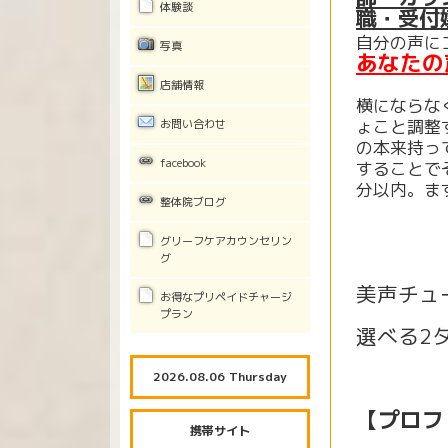
体験談
職・受付
自分の声に
写真
あなたの
店舗情報
横にならな
ょこと調整
お問い合わせ
の本来持っ
facebook
することで
分以内。ま
整体院ブログ
グリーフケアカウンセリン
グ
美声チュ
お得なプリペイドチャージ
プラン
選べる2
2026.08.06 Thursday
【プロフ
携帯サイト