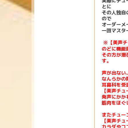
実際にチュ
とに
その人独自
ので
オーダーメ
一回マスタ
※【美声チ
のどに機能
その方が潜
す。
声が出ない
なんらかの
耳鼻科を受
【美声チュ
発声にかか
筋肉をほぐ
またチュー
【美声チュ
カラダやコ