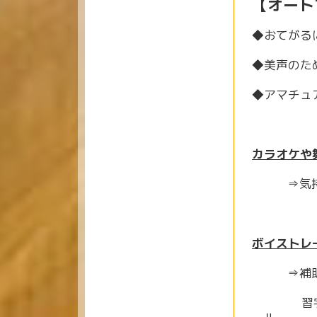
【オート
◆おてがる
◆美声のた
◆アマチュ
カラオケや
⇒気持ち
ボイストレ
⇒補助輪
習字でお