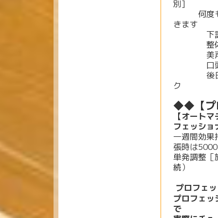
別]
何度も来
きます
下記の中
整
美声チ
口頭or
後日sky
ク
◆◆
【プ
【オートマ
フェッショ
一週間
効果
張時は500
単発調整
［
続
）
プロフェッ
プロフェッ
で