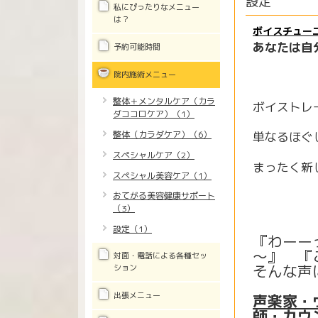
設定
私にぴったりなメニュー
は？
ボイスチュー
あなたは自
予約可能時間
院内施術メニュー
整体＋メンタルケア（カラ
ボイストレ
ダココロケア）（1）
整体（カラダケア）（6）
単なるほぐ
スペシャルケア（2）
まったく
スペシャル美容ケア（1）
おてがる美容健康サポート
（3）
設定（1）
『わーー
～』 『
対面・電話による各種セッ
そんな声
ション
出張メニュー
声楽家・
師・カウ