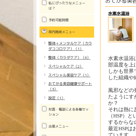
おてがる美
私にぴったりなメニュー
は？
水素水温浴
予約可能時間
院内施術メニュー
整体＋メンタルケア（カラ
ダココロケア）（1）
整体（カラダケア）（6）
水素水温浴
部温度を上
スペシャルケア（2）
しかも世界
スペシャル美容ケア（1）
した組織や
おてがる美容健康サポート
（3）
風邪などの
たようにす
設定（1）
か？
それは熱に
対面・電話による各種セッ
ション
（HSP）
する
からな
出張メニュー
最近HSP
ています。