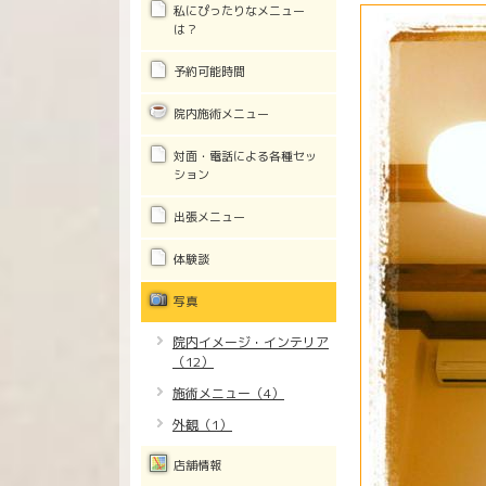
私にぴったりなメニュー
は？
予約可能時間
院内施術メニュー
対面・電話による各種セッ
ション
出張メニュー
体験談
写真
院内イメージ・インテリア
（12）
施術メニュー（4）
外観（1）
店舗情報