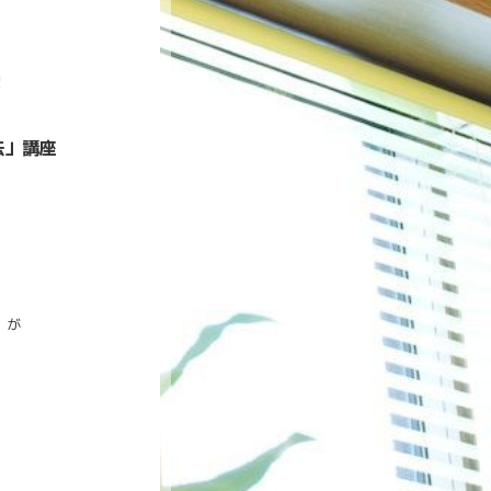
！
法」講座
」が