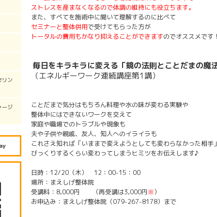
ストレスを産まなくなるので体調の維持にも役立ちます。
また、すべてを施術中に聞いて理解するのに比べて
セミナーと整体併用
で受けてもらった方が
トータルの費用もかなり抑えることができます
のでオススメです
毎日をキラキラに変える「鏡の法則とことだまの魔
（エネルギーワーク連続講座第1講）
セリン
ことだまで気分はもちろん料理や水の味が変わる実験や
ャージ
整体中にはできないワークを交えて
家庭や職場でのトラブルや現象も
夫や子供や親戚、友人、知人へのイライラも
これさえ知れば「いままで変えようとしても変わらなかった
相手
ay
びっくりするくらい変わってしまうヒミツをお伝えします♪
日時：
12/20（木） 12：00-15：00
場所：まえしげ整体院
受講料：8,000円 （再受講は3,000円
※
）
お申込み：まえしげ整体院（079-267-8178）まで