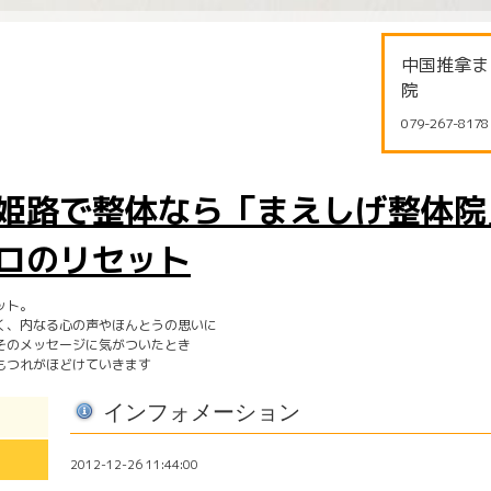
中国推拿ま
院
079-267-8178
姫路で整体なら「まえしげ整体院
ロのリセット
ット。
く、内なる心の声やほんとうの思いに
そのメッセージに気がついたとき
もつれがほどけていきます
インフォメーション
2012-12-26 11:44:00