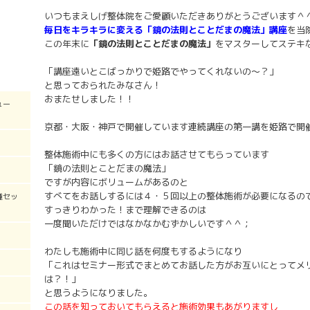
いつもまえしげ整体院をご愛顧いただきありがとうございます＾
毎日をキラキラに変える「鏡の法則とことだまの魔法」講座
を当
この年末に
「鏡の法則とことだまの魔法」
をマスターしてステキ
「講座遠いとこばっかりで姫路でやってくれないの～？」
と思っておられたみなさん！
おまたせしました！！
ュー
京都・大阪・神戸で開催しています連続講座の第一講を姫路で開
整体施術中にも多くの方にはお話させてもらっています
「鏡の法則とことだまの魔法」
ですが内容にボリュームがあるのと
すべてをお話しするには４・５回以上の整体施術が必要になるの
種セッ
すっきりわかった！まで理解できるのは
一度聞いただけではなかなかむずかしいです＾＾；
わたしも施術中に同じ話を何度もするようになり
「これはセミナー形式でまとめてお話した方がお互いにとってメ
は？！」
と思うようになりました。
この話を知っておいてもらえると施術効果もあがりますし