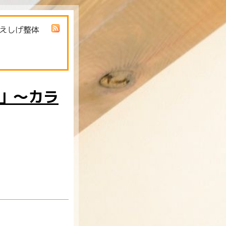
えしげ整体
」～カラ