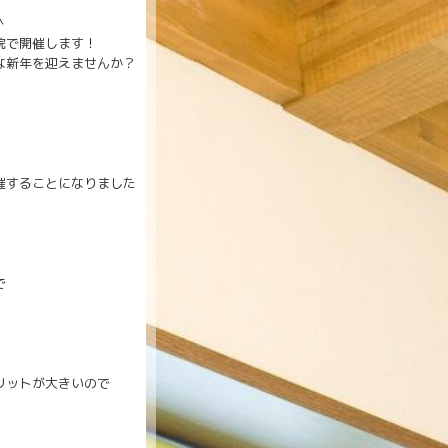
＾
院で開催します！
な新年を迎えませんか？
催することになりました
で
リットが大きいので